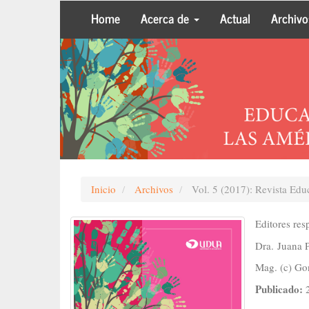
Navegación
Home
Acerca de
Actual
Archivo
principal
Contenido
principal
Barra
lateral
Inicio
Archivos
Vol. 5 (2017): Revista Edu
Editores res
Dra. Juana 
Mag. (c) Go
Publicado: