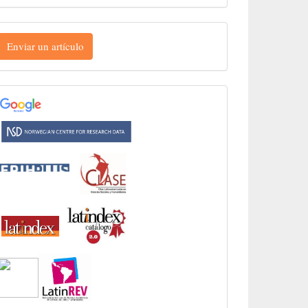
nviar
Enviar un artículo
n
rtículo
INDEXACIONES