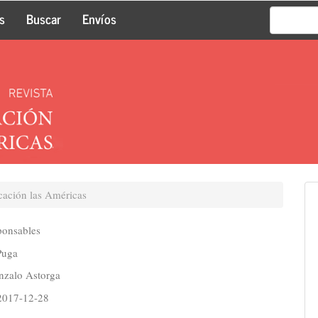
s
Buscar
Envíos
cación las Américas
ponsables
Puga
nzalo Astorga
2017-12-28