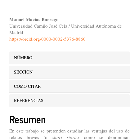
Contenido
Manuel Macías Borrego
Universidad Camilo José Cela / Universidad Autónoma de
principal
Madrid
del
https://orcid.org/0000-0002-5376-8860
artículo
Detalles
NÚMERO
del
SECCIÓN
artículo
CÓMO CITAR
REFERENCIAS
Resumen
En este trabajo se pretenden estudiar las ventajas del uso de
relatos breves (o
short stories
como se denominan