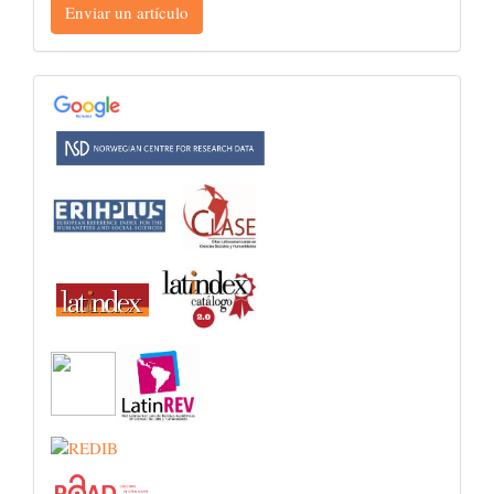
Enviar un artículo
un
artículo
INDEXACIONES