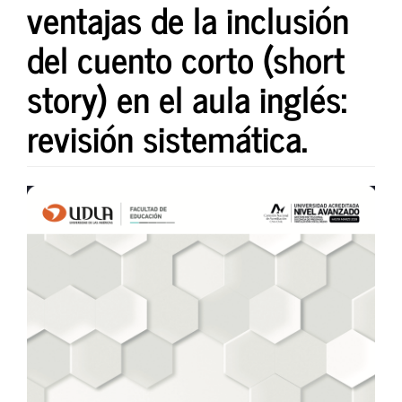
ventajas de la inclusión
del cuento corto (short
story) en el aula inglés:
revisión sistemática.
Barra
lateral
del
artículo