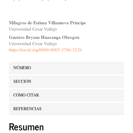
Contenido
Milagros de Fatima Villanueva Principe
Universidad Cesar Vallejo
principal
Gustavo Bryans Huaranga Obregón
del
Universidad Cesar Vallejo
https://orcid.org/0009-0005-3786-3226
artículo
Detalles
NÚMERO
del
SECCIÓN
artículo
CÓMO CITAR
REFERENCIAS
Resumen