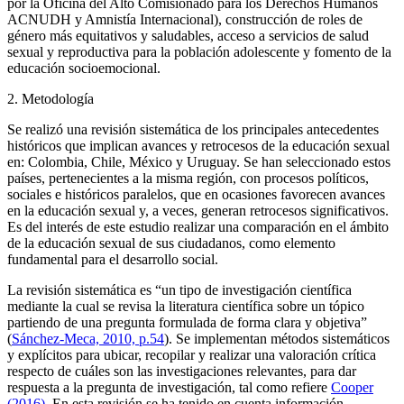
por la Oficina del Alto Comisionado para los Derechos Humanos
ACNUDH y Amnistía Internacional), construcción de roles de
género más equitativos y saludables, acceso a servicios de salud
sexual y reproductiva para la población adolescente y fomento de la
educación socioemocional.
2. Metodología
Se realizó una revisión sistemática de los principales antecedentes
históricos que implican avances y retrocesos de la educación sexual
en: Colombia, Chile, México y Uruguay. Se han seleccionado estos
países, pertenecientes a la misma región, con procesos políticos,
sociales e históricos paralelos, que en ocasiones favorecen avances
en la educación sexual y, a veces, generan retrocesos significativos.
Es del interés de este estudio realizar una comparación en el ámbito
de la educación sexual de sus ciudadanos, como elemento
fundamental para el desarrollo social.
La revisión sistemática es “un tipo de investigación científica
mediante la cual se revisa la literatura científica sobre un tópico
partiendo de una pregunta formulada de forma clara y objetiva”
(
Sánchez-Meca, 2010, p.54
). Se implementan métodos sistemáticos
y explícitos para ubicar, recopilar y realizar una valoración crítica
respecto de cuáles son las investigaciones relevantes, para dar
respuesta a la pregunta de investigación, tal como refiere
Cooper
(2016)
. En esta revisión se ha tenido en cuenta información