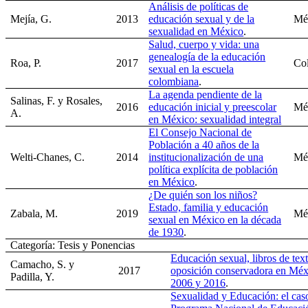
Análisis de políticas de
Mejía, G.
2013
educación sexual y de la
Mé
sexualidad en México
.
Salud, cuerpo y vida: una
genealogía de la educación
Roa, P.
2017
Co
sexual en la escuela
colombiana
.
La agenda pendiente de la
Salinas, F. y Rosales,
2016
educación inicial y preescolar
Mé
A.
en México: sexualidad integral
El Consejo Nacional de
Población a 40 años de la
Welti-Chanes, C.
2014
institucionalización de una
Mé
política explícita de población
en México
.
¿De quién son los niños?
Estado, familia y educación
Zabala, M.
2019
Mé
sexual en México en la década
de 1930
.
Categoría: Tesis y Ponencias
Educación sexual, libros de tex
Camacho, S. y
2017
oposición conservadora en Méx
Padilla, Y.
2006 y 2016
.
Sexualidad y Educación: el cas