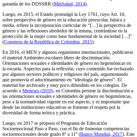
garantía de los DDSSRR (
MinSalud, 2014
).
Luego, en 2015, el Estado promulgó la Ley 1761, cuyo Art. 10,
sobre perspectiva de género en la educación preescolar, básica y
media, refiere la incorporación curricular de “[…] la perspectiva de
género y las reflexiones alrededor de la misma, centrándose en la
protección de la mujer como base fundamental de la sociedad […]”
(
Congreso de la República de Colombia, 2015
).
En 2016, el MEN y algunos organismos internacionales, publicaron
el material Ambientes escolares libres de discriminación.
Orientaciones sexuales e identidades de género no hegemónicas en
la escuela. Aspectos para la reflexión, cuyo contenido fue rechazado
por algunos sectores políticos y religiosos del país, argumentando
que promovía el adoctrinamiento en “ideología de género”. El
material fue archivado y muy poco difundido en los colegios. De
acuerdo a
Meneses (2019)
, en Colombia persiste la discriminación a
las orientaciones sexuales e identidades de género no hegemónicas,
pese a la normatividad vigente en ese aspecto, y es importante que
desde las instituciones educativas se fomente el respeto por la
diversidad de forma teórica y práctica.
Luego, en 2017 se propuso el Programa de Educación
Socioemocional Paso a Paso, con el fin de fomentar competencias
socioemocionales desde grado 8° a 11° (
Banco Mundial, 2017
). Este