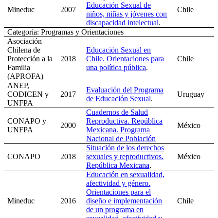
Educación Sexual de
Mineduc
2007
Chile
niños, niñas y jóvenes con
discapacidad intelectual
.
Categoría: Programas y Orientaciones
Asociación
Chilena de
Educación Sexual en
Protección a la
2018
Chile. Orientaciones para
Chile
Familia
una política pública
.
(APROFA)
ANEP,
Evaluación del Programa
CODICEN y
2017
Uruguay
de Educación Sexual
.
UNFPA
Cuadernos de Salud
CONAPO y
Reproductiva. República
2000
México
UNFPA
Mexicana. Programa
Nacional de Población
Situación de los derechos
CONAPO
2018
sexuales y reproductivos.
México
República Mexicana
.
Educación en sexualidad,
afectividad y género.
Orientaciones para el
Mineduc
2016
diseño e implementación
Chile
de un programa en