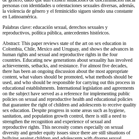
personas con identidades u orientaciones sexuales diversas, además,
la violencia de género y el feminicidio siguen siendo una constante
en Latinoamérica.
Palabras clave:
educación sexual, derechos sexuales y
reproductivos, política pública, antecedentes históricos.
Abstract:
This paper reviews state of the art on sex education in
Colombia, Chile, Mexico and Uruguay, and shows the advances in
human rights and sexual and reproductive rights in the four
countries. Educating new generations about sexuality has involved
achievements, setbacks, and resistance. For almost five decades,
there has been an ongoing discussion about the most appropriate
content, what values should be promoted, what methods should be
used, and who should be responsible for carrying out this process in
educational establishments. International legislation and agreements
on the subject have served as a reference for implementing public
policies on sexual and reproductive health and educational policies
that guarantee the right of children and adolescents to receive quality
sex education. Despite progress in some areas such as hygiene,
sanitation, and population growth control, there is still a need to
strengthen the recognition and experience of sexual and
reproductive rights. This necessity comes especially on sexual
diversity and gender equity issues since there are still situations of
bullying against children and adolescents with diverse sexual