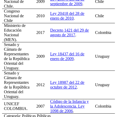
Nacional de
2009
Chile
septiembre de 2009
.
Chile.
Congreso
Ley 20418 del 28 de
Nacional de
2010
Chile
enero de 2010
.
Chile
Ministerio de
Educación
Decreto 1421 del 29 de
2017
Colombia
Nacional
agosto de 2017
.
(MEN).
Senado y
Cámara de
Representantes
Ley 18437 del 16 de
2009
Uruguay
de la República
enero de 2009
.
Oriental del
Uruguay.
Senado y
Cámara de
Representantes
Ley 18987 del 22 de
2012
Uruguay
de la República
octubre de 2012
.
Oriental del
Uruguay.
Código de la Infancia y
UNICEF
2007
la Adolescencia. Ley
Colombia
COLOMBIA.
1098 de 2006
.
Categoría: Políticas Públicas