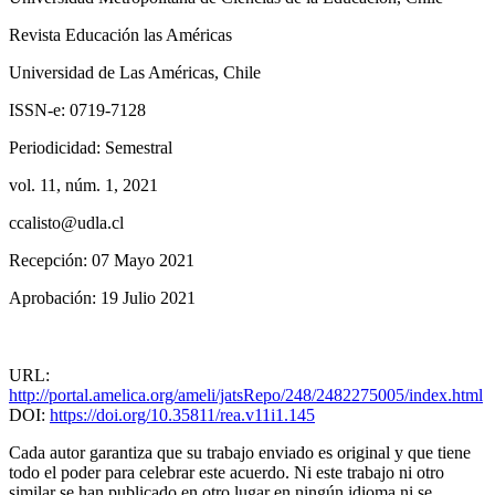
Revista Educación las Américas
Universidad de Las Américas, Chile
ISSN-e:
0719-7128
Periodicidad:
Semestral
vol. 11
, núm. 1,
2021
ccalisto@udla.cl
Recepción:
07 Mayo 2021
Aprobación:
19 Julio 2021
URL:
http://portal.amelica.org/ameli/jatsRepo/248/2482275005/index.html
DOI:
https://doi.org/10.35811/rea.v11i1.145
Cada autor garantiza que su trabajo enviado es original y que tiene
todo el poder para celebrar este acuerdo. Ni este trabajo ni otro
similar se han publicado en otro lugar en ningún idioma ni se