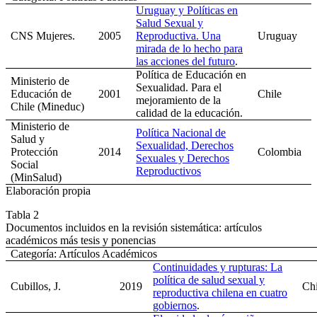
Uruguay y Políticas en
Salud Sexual y
CNS Mujeres.
2005
Reproductiva. Una
Uruguay
mirada de lo hecho para
las acciones del futuro
.
Política de Educación en
Ministerio de
Sexualidad. Para el
Educación de
2001
Chile
mejoramiento de la
Chile (Mineduc)
calidad de la educación.
Ministerio de
Política Nacional de
Salud y
Sexualidad, Derechos
Protección
2014
Colombia
Sexuales y Derechos
Social
Reproductivos
(MinSalud)
Elaboración propia
Tabla 2
Documentos incluidos en la revisión sistemática: artículos
académicos más tesis y ponencias
Categoría: Artículos Académicos
Continuidades y rupturas: La
política de salud sexual y
Cubillos, J.
2019
Chi
reproductiva chilena en cuatro
gobiernos
.