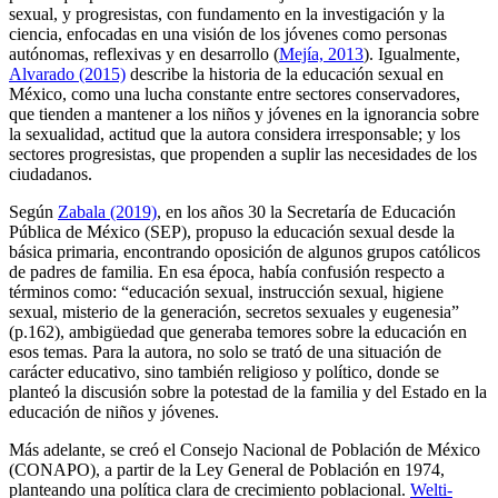
sexual, y progresistas, con fundamento en la investigación y la
ciencia, enfocadas en una visión de los jóvenes como personas
autónomas, reflexivas y en desarrollo (
Mejía, 2013
). Igualmente,
Alvarado (2015)
describe la historia de la educación sexual en
México, como una lucha constante entre sectores conservadores,
que tienden a mantener a los niños y jóvenes en la ignorancia sobre
la sexualidad, actitud que la autora considera irresponsable; y los
sectores progresistas, que propenden a suplir las necesidades de los
ciudadanos.
Según
Zabala (2019)
, en los años 30 la Secretaría de Educación
Pública de México (SEP), propuso la educación sexual desde la
básica primaria, encontrando oposición de algunos grupos católicos
de padres de familia. En esa época, había confusión respecto a
términos como: “educación sexual, instrucción sexual, higiene
sexual, misterio de la generación, secretos sexuales y eugenesia”
(p.162), ambigüedad que generaba temores sobre la educación en
esos temas. Para la autora, no solo se trató de una situación de
carácter educativo, sino también religioso y político, donde se
planteó la discusión sobre la potestad de la familia y del Estado en la
educación de niños y jóvenes.
Más adelante, se creó el Consejo Nacional de Población de México
(CONAPO), a partir de la Ley General de Población en 1974,
planteando una política clara de crecimiento poblacional.
Welti-