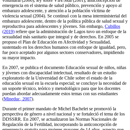
voluntaria (2000), ley sobre VIH/Sida (2001), anticoncepción de
emergencia en el sistema de salud público, prevención y apoyo al
embarazo adolescente, y atención a la población víctima de
violencia sexual (2004). Se continuó con la mesa interministerial del
embarazo adolescente, dentro de la política pública de salud sexual y
reproductiva para adolescentes y jóvenes. Sin embargo,
Cubillos
(2019)
refiere que la administración de Lagos tuvo un enfoque de la
sexualidad más sanitario que integral y de derechos. En 2005 se
propuso el Plan de Educación en Afectividad y Sexualidad,
sustentado en los derechos humanos con enfoque de igualdad, pero,
fue poco aceptado por algunos sectores conservadores, impidiendo
su mayor impacto.
En 2007, se publica el documento Educación sexual de niños, niñas
y jóvenes con discapacidad intelectual, resultado de un estudio
exploratorio de la Universidad de Chile sobre el estado de la
educación sexual en la escuela especial; se concluye la necesidad de
un soporte técnico, teórico y metodológico para que los docentes
puedan abordar adecuadamente estos temas con sus estudiantes
(
Mineduc, 2007
).
Durante el primer mandato de Michel Bachelet se promovió la
perspectiva de género a nivel nacional y se fortaleció el tema de los
DDSSRR. En 2007, se actualizaron las Normas Nacionales de
Regulación de la Fertilidad, incorporando la anticoncepción de
emergencia gratuita para mujeres mayores de 14 años, aspecto que