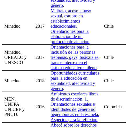
sexualidad, afectividad y
género
.
Maltrato, acoso, abuso
sexual, estupro en
establecimientos
Mineduc
2017
educacionales.
Chile
Orientaciones para la
elaboración de un
protocolo de atención
.
Orientaciones para la
Mineduc,
inclusión de las personas
OREALC y
2017
lesbianas, gays, bisexuales,
Chile
UNESCO
trans e intersex en el
sistema educativo chileno
.
Oportunidades curriculares
para la educación en
Mineduc
2018
Chile
sexualidad, afectividad y
género
.
Ambientes escolares libres
MEN,
de discriminación. 1.
UNFPA,
Orientaciones sexuales e
2016
Colombia
UNICEF y
identidades de género no
PNUD.
hegemónicas en la escuela.
Aspectos para la reflexión
.
Abecé sobre los derechos