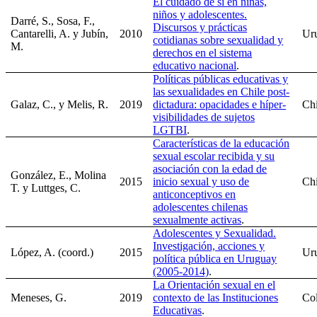
El cuidado de sí en niñas,
niños y adolescentes.
Darré, S., Sosa, F.,
Discursos y prácticas
Cantarelli, A. y Jubín,
2010
Ur
cotidianas sobre sexualidad y
M.
derechos en el sistema
educativo nacional
.
Políticas públicas educativas y
las sexualidades en Chile post-
Galaz, C., y Melis, R.
2019
dictadura: opacidades e híper-
Chi
visibilidades de sujetos
LGTBI
.
Características de la educación
sexual escolar recibida y su
asociación con la edad de
González, E., Molina
2015
inicio sexual y uso de
Chi
T. y Luttges, C.
anticonceptivos en
adolescentes chilenas
sexualmente activas
.
Adolescentes y Sexualidad.
Investigación, acciones y
López, A. (coord.)
2015
Ur
política pública en Uruguay
(2005-2014)
.
La Orientación sexual en el
Meneses, G.
2019
contexto de las Instituciones
Co
Educativas
.