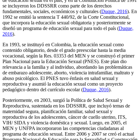
de educación sexual en el país, y en la Constitución Política de 1991
se incluyeron los DDSSRR como parte de los derechos
fundamentales, sociales, económicos y culturales (
Duque, 2016
). En
1992 se emitió la sentencia T 440/92, de la Corte Constitucional,
que incorpora la educación sexual obligatoria y posteriormente se
diseñó un programa de educación sexual para todo el país (
Duque,
2016
).
En 1993, se instituyó en Colombia, la educación sexual como
contenido obligatorio, desde el grado preescolar hasta la media
vocacional, según la Res. 03353 del MEN y se construyó el primer
Plan Nacional para la Educación Sexual (PNES). Este plan dio
relevancia a la familia y al individuo, abordando las problemáticas
de embarazo adolescente, aborto, violencia intrafamiliar, maltrato y
abuso psicológico. El PNES tuvo énfasis en salud sexual y
reproductiva y asumió la educación sexual como un proyecto
pedagógico dentro del currículo escolar (
Duque, 2016
).
Posteriormente, en 2003, surgió la Política de Salud Sexual y
Reproductiva, sustentada en los DDSSRR, que incluyó temas de
maternidad segura, planificación familiar, salud sexual y
reproductiva de los adolescentes, cáncer de cuello uterino, ITS,
VIH/ SIDA y violencia doméstica y sexual. Luego, en 2005, el
MEN y UNFPA incorporaron las competencias ciudadanas al
programa de educación sexual. Entre 2006 y 2007 se creó el actual
Programa Nacional de Educación para la Sexualidad y Construcción